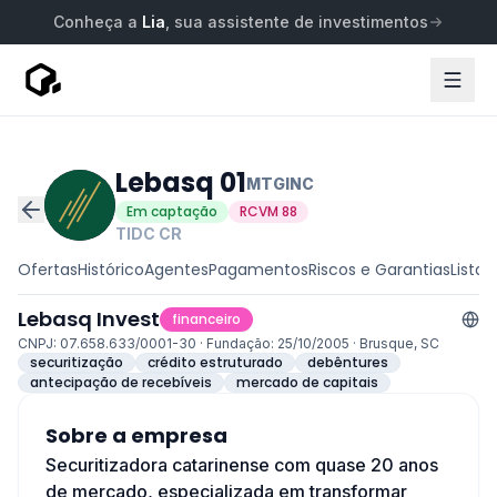
Conheça a
Lia
, sua assistente de investimentos
Lebasq 01
MTGINC
Em captação
RCVM 88
TIDC
CR
Ofertas
Histórico
Agentes
Pagamentos
Riscos e Garantias
Lista 
Lebasq Invest
financeiro
CNPJ: 07.658.633/0001-30 · Fundação: 25/10/2005 · Brusque, SC
securitização
crédito estruturado
debêntures
antecipação de recebíveis
mercado de capitais
Sobre a empresa
Securitizadora catarinense com quase 20 anos
de mercado, especializada em transformar