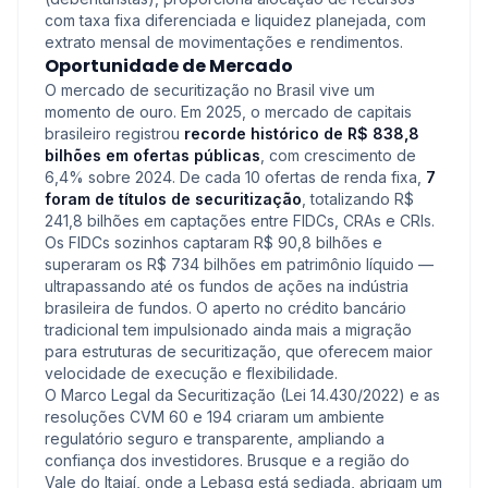
com taxa fixa diferenciada e liquidez planejada, com
extrato mensal de movimentações e rendimentos.
Oportunidade de Mercado
O mercado de securitização no Brasil vive um
momento de ouro. Em 2025, o mercado de capitais
brasileiro registrou
recorde histórico de R$ 838,8
bilhões em ofertas públicas
, com crescimento de
6,4% sobre 2024. De cada 10 ofertas de renda fixa,
7
foram de títulos de securitização
, totalizando R$
241,8 bilhões em captações entre FIDCs, CRAs e CRIs.
Os FIDCs sozinhos captaram R$ 90,8 bilhões e
superaram os R$ 734 bilhões em patrimônio líquido —
ultrapassando até os fundos de ações na indústria
brasileira de fundos. O aperto no crédito bancário
tradicional tem impulsionado ainda mais a migração
para estruturas de securitização, que oferecem maior
velocidade de execução e flexibilidade.
O Marco Legal da Securitização (Lei 14.430/2022) e as
resoluções CVM 60 e 194 criaram um ambiente
regulatório seguro e transparente, ampliando a
confiança dos investidores. Brusque e a região do
Vale do Itajaí, onde a Lebasq está sediada, abrigam um