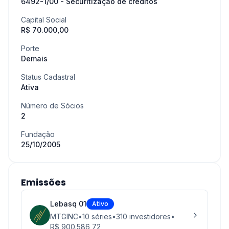
6492-1/00 - Securitização de créditos
Capital Social
R$ 70.000,00
Porte
Demais
Status Cadastral
Ativa
Número de Sócios
2
Fundação
25/10/2005
Emissões
Lebasq 01
Ativo
MTGINC
•
10
séries
•
310
investidores
•
R$ 900.586,72