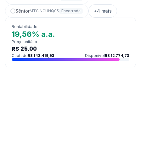
Sênior
+
4
mais
MTGINCUNQ05
Encerrada
Rentabilidade
19,56% a.a.
Preço unitário
R$ 25,00
R$ 143.419,93
R$ 12.774,73
Captado
Disponível