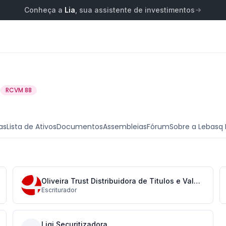
Conheça a
Lia
, sua assistente de investimentos
RCVM 88
as
Lista de Ativos
Documentos
Assembleias
Fórum
Sobre a Lebasq 
Oliveira Trust Distribuidora de Titulos e Valores Mobiliarios S/A
Escriturador
Liqi Securitizadora