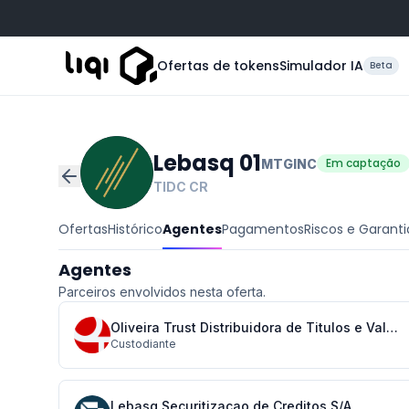
Ofertas de tokens
Simulador IA
Beta
Lebasq 01
Em captação
MTGINC
TIDC
CR
Ofertas
Histórico
Agentes
Pagamentos
Riscos e Garanti
Agentes
Parceiros envolvidos nesta oferta.
Oliveira Trust Distribuidora de Titulos e Valores Mobiliarios S/A
Custodiante
Lebasq Securitizacao de Creditos S/A