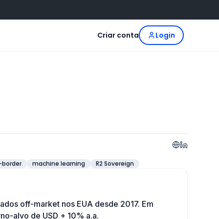
Criar conta
Login
-border
machine learning
R2 Sovereign
ercados off-market nos EUA desde 2017. Em
rno-alvo de USD + 10% a.a.