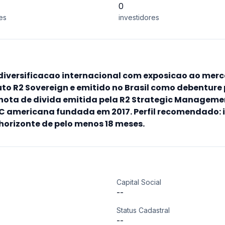
0
es
investidores
diversificacao internacional com exposicao ao merc
o R2 Sovereign e emitido no Brasil como debenture 
nota de divida emitida pela R2 Strategic Management
C americana fundada em 2017. Perfil recomendado: i
horizonte de pelo menos 18 meses.
Capital Social
--
Status Cadastral
--