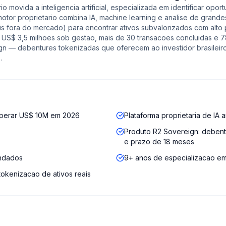
o movida a inteligencia artificial, especializada em identificar opo
or proprietario combina IA, machine learning e analise de grandes
is fora do mercado) para encontrar ativos subvalorizados com alto
 US$ 3,5 milhoes sob gestao, mais de 30 transacoes concluidas e
eign — debentures tokenizadas que oferecem ao investidor brasilei
.
uperar US$ 10M em 2026
Plataforma proprietaria de IA 
Produto R2 Sovereign: debent
e prazo de 18 meses
ondados
9+ anos de especializacao em 
 tokenizacao de ativos reais