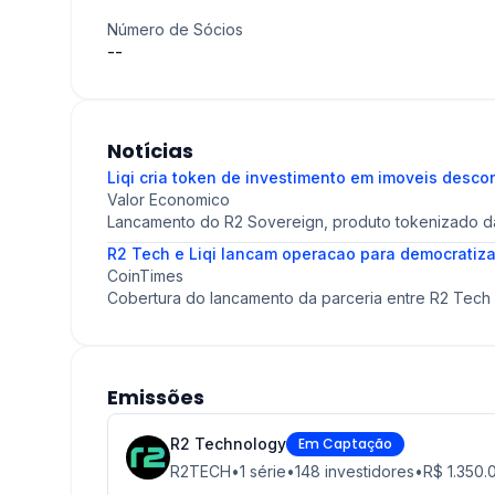
Número de Sócios
--
Notícias
Liqi cria token de investimento em imoveis desc
Valor Economico
Lancamento do R2 Sovereign, produto tokenizado da
R2 Tech e Liqi lancam operacao para democratizar
CoinTimes
Cobertura do lancamento da parceria entre R2 Tech 
Emissões
R2 Technology
Em Captação
R2TECH
•
1
série
•
148
investidores
•
R$ 1.350.