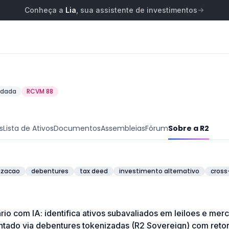
Conheça a
Lia
, sua assistente de investimentos
idada
RCVM 88
s
Lista de Ativos
Documentos
Assembleias
Fórum
Sobre a R2
izacao
debentures
tax deed
investimento alternativo
cross
rio com IA: identifica ativos subavaliados em leiloes e m
ntado via debentures tokenizadas (R2 Sovereign) com reto