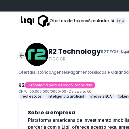
Ofertas de tokens
Simulador IA
Beta
R2 Technology
Liqu
R2TECH
TIDC
CR
Ofertas
Histórico
Agentes
Pagamentos
Riscos e Garantia
R2
Tecnologia para Mercado Imobiliario
CNPJ: 00.000.000/0000-00 · Delaware, AC
real estate
inteligencia artificial
imoveis EUA
token
Sobre a empresa
Plataforma americana de investimento imobilia
parceria com a Liqi, oferece acesso regulame