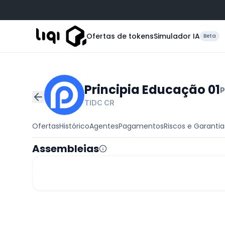
Ofertas de tokens
Simulador IA
Beta
Principia Educação 01
P
TIDC
CR
Ofertas
Histórico
Agentes
Pagamentos
Riscos e Garantia
Assembleias