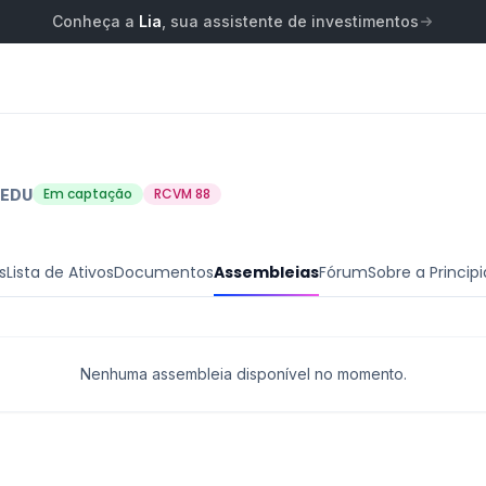
Conheça a
Lia
, sua assistente de investimentos
Em captação
RCVM 88
EDU
s
Lista de Ativos
Documentos
Assembleias
Fórum
Sobre a Principi
Nenhuma assembleia disponível no momento.