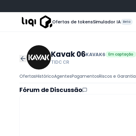
Ofertas de tokens
Simulador IA
Beta
Kavak 06
Em captação
KAVAK6
TIDC
CR
Ofertas
Histórico
Agentes
Pagamentos
Riscos e Garantia
Fórum de Discussão