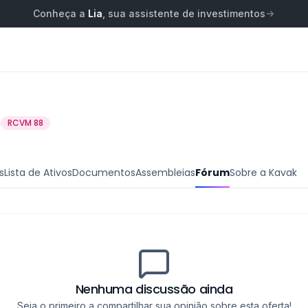
Conheça a
Lia
, sua assistente de investimentos
RCVM 88
s
Lista de Ativos
Documentos
Assembleias
Fórum
Sobre a Kavak
Nenhuma discussão ainda
Seja o primeiro a compartilhar sua opinião sobre esta oferta!