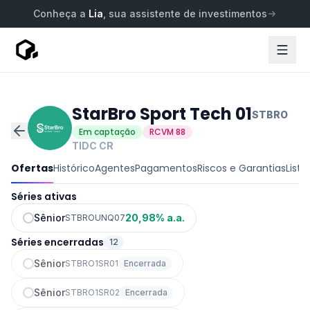
Conheça a
Lia
, sua assistente de investimentos
StarBro Sport Tech 01
STBRO
Em captação
RCVM 88
TIDC
CR
Ofertas
Histórico
Agentes
Pagamentos
Riscos e Garantias
Lista
Séries ativas
Sênior
20,98% a.a.
STBROUNQ07
Séries encerradas
12
Sênior
STBRO1SR01
Encerrada
Sênior
STBRO1SR02
Encerrada