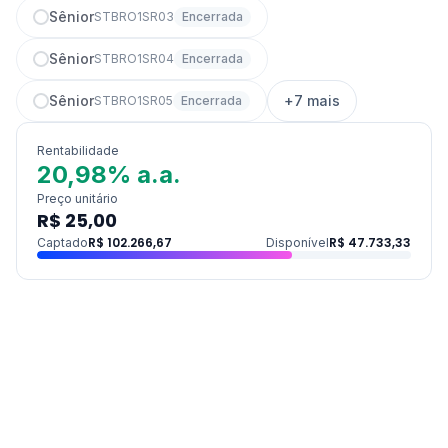
Sênior
STBRO1SR03
Encerrada
Sênior
STBRO1SR04
Encerrada
Sênior
+
7
mais
STBRO1SR05
Encerrada
Rentabilidade
20,98% a.a.
Preço unitário
R$ 25,00
R$ 102.266,67
R$ 47.733,33
Captado
Disponível